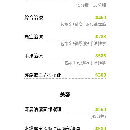
15分鐘 | 30分鐘
綜合治療
$460
包診金+針灸+兩包基本藥
痛症治療
$788
包診金+衝擊波+手法推拿
手法治療
$588
包診金+拔罐+手法推拿
經絡放血 / 梅花針
$300
美容
深層清潔面部護理
$560
(45分鐘)
水鑽磨皮深層清潔面部護理
$580