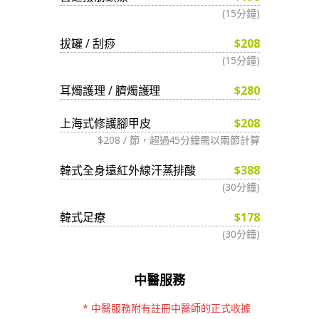
(15分鐘)
拔罐 / 刮痧
$208
(15分鐘)
耳燭護理 / 臍燭護理
$280
上海式修護腳甲皮
$208
$208 / 節，超過45分鐘需以兩節計算
韓式全身遠紅外線汗蒸排酸
$388
(30分鐘)
韓式足療
$178
(30分鐘)
中醫服務
* 中醫服務附有註冊中醫師的正式收據