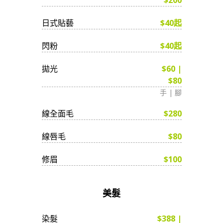
日式貼藝
$40起
閃粉
$40起
拋光
$60 |
$80
手 | 腳
線全面毛
$280
線唇毛
$80
修眉
$100
美髮
染髮
$388 |