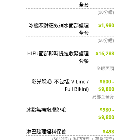
全套
(60分鐘)
冰極凍齡速效補水面部護理
$1,980
全套
(60分鐘)
HIFU面部即時提拉收緊護理
$16,288
套餐
全眼面頸
彩光脫毛( 不包括: V Line /
$800 -
Full Bikini)
$9,800
局部至全身
冰點無痛嫩膚脫毛
$980 -
$9,800
淋巴疏理婦科保養
$498
(50分鐘) ( 淋巴疏理 + 薑灸暖宮)