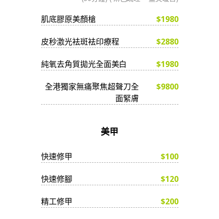
肌底膠原美顏槍
$1980
皮秒激光袪斑袪印療程
$2880
純氧去角質拋光全面美白
$1980
全港獨家無痛聚焦超聲刀全
$9800
面緊膚
美甲
快速修甲
$100
快速修腳
$120
精工修甲
$200