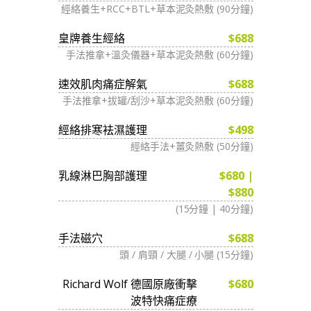
經絡養生+RCC+BTL+草本泥灸熱敷 (90分鐘)
皇牌養生經絡
$688
手法推拿+溫灸儀器+草本泥灸熱敷 (60分鐘)
速效肌肉痛症解氣
$688
手法推拿+拔罐/刮沙+草本泥灸熱敷 (60分鐘)
經絡排寒袪濕護理
$498
經絡手法+薑灸熱敷 (50分鐘)
乳線淋巴胸部護理
$680 |
$880
(15分鐘 | 40分鐘)
手法磁穴
$688
頭 / 肩頸 / 大腿 / 小腿 (15分鐘)
Richard Wolf 德國原廠衝擊
$680
波特快痛症療