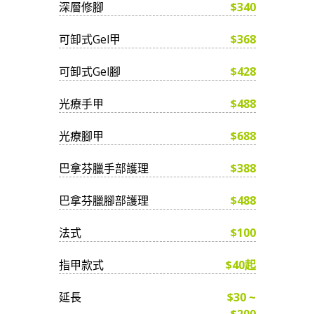
深層修腳
$340
可卸式Gel甲
$368
可卸式Gel腳
$428
光療手甲
$488
光療腳甲
$688
巴拿芬臘手部護理
$388
巴拿芬臘腳部護理
$488
法式
$100
指甲款式
$40起
延長
$30 ~
$200