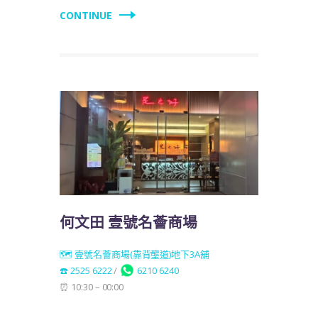
CONTINUE
何文田 壹號名薈商場
🗺️ 壹號名薈商場(靠背壟道)地下3A舖
☎️ 2525 6222
/
6210 6240
⏰ 10:30 – 00:00